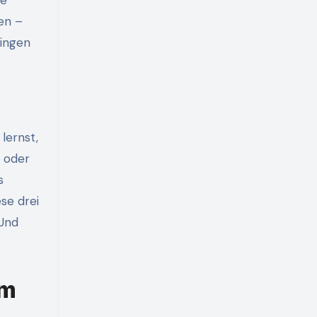
te
en –
ringen
lernst,
m oder
s
se drei
 Und
im