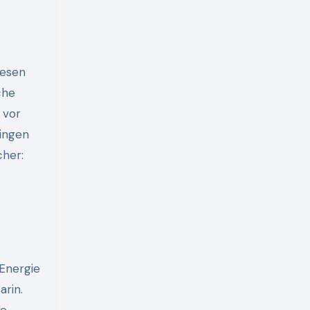
iesen
che
 vor
lingen
cher:
 Energie
arin.