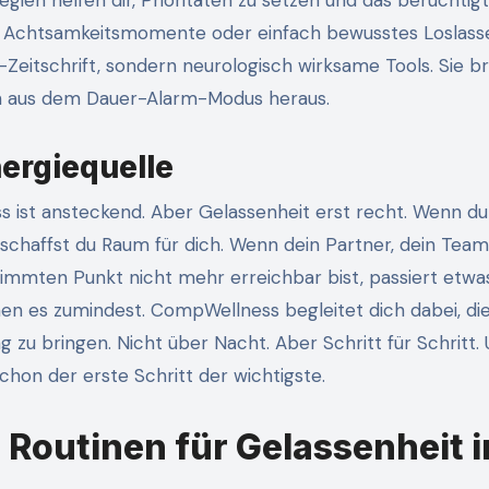
egien helfen dir, Prioritäten zu setzen und das berüchtig
 Achtsamkeitsmomente oder einfach bewusstes Loslass
e-Zeitschrift, sondern neurologisch wirksame Tools. Sie b
ch aus dem Dauer-Alarm-Modus heraus.
nergiequelle
ss ist ansteckend. Aber Gelassenheit erst recht. Wenn du 
chaffst du Raum für dich. Wenn dein Partner, dein Tea
immten Punkt nicht mehr erreichbar bist, passiert etwa
rnen es zumindest. CompWellness begleitet dich dabei, die
g zu bringen. Nicht über Nacht. Aber Schritt für Schritt.
schon der erste Schritt der wichtigste.
 Routinen für Gelassenheit 