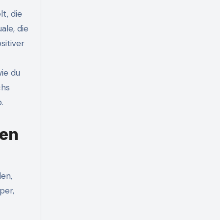
t, die
ale, die
sitiver
wie du
chs
.
ien
len,
per,