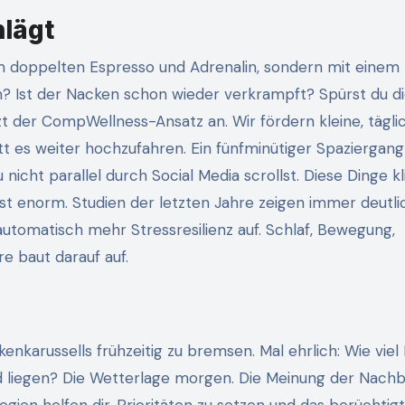
lägt
nem doppelten Espresso und Adrenalin, sondern mit einem
an? Ist der Nacken schon wieder verkrampft? Spürst du d
zt der CompWellness-Ansatz an. Wir fördern kleine, tägli
tt es weiter hochzufahren. Ein fünfminütiger Spaziergang
nicht parallel durch Social Media scrollst. Diese Dinge k
 ist enorm. Studien der letzten Jahre zeigen immer deutli
 automatisch mehr Stressresilienz auf. Schlaf, Bewegung,
e baut darauf auf.
karussells frühzeitig zu bremsen. Mal ehrlich: Wie viel
nd liegen? Die Wetterlage morgen. Die Meinung der Nachb