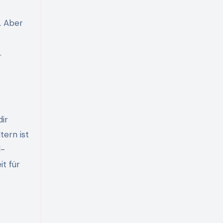
. Aber
.
ir
tern ist
l-
t für