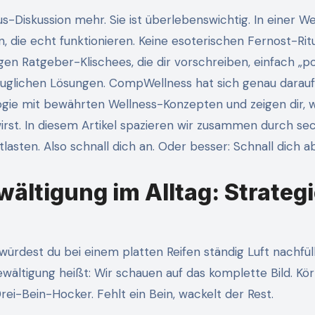
s-Diskussion mehr. Sie ist überlebenswichtig. In einer Wel
 die echt funktionieren. Keine esoterischen Fernost-Ritu
en Ratgeber-Klischees, die dir vorschreiben, einfach „po
tauglichen Lösungen. CompWellness hat sich genau darauf
ogie mit bewährten Wellness-Konzepten und zeigen dir, 
irst. In diesem Artikel spazieren wir zusammen durch se
lasten. Also schnall dich an. Oder besser: Schnall dich ab
ältigung im Alltag: Strateg
rdest du bei einem platten Reifen ständig Luft nachfül
ewältigung heißt: Wir schauen auf das komplette Bild. Kör
ei-Bein-Hocker. Fehlt ein Bein, wackelt der Rest.