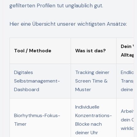
gefilterten Profilen tut unglaublich gut.
Hier eine Übersicht unserer wichtigsten Ansätze:
Dein V
Tool / Methode
Was ist das?
Alltag
Digitales
Tracking deiner
Endlich
Selbstmanagement-
Screen Time &
Transp
Dashboard
Muster
deine 
Individuelle
Arbeit
Biorhythmus-Fokus-
Konzentrations-
dein Ge
Timer
Blöcke nach
wirklich
deiner Uhr