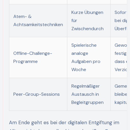
Kurze Übungen
Soforti
Atem- &
für
bei dig
Achtsamkeitstechniken
Zwischendurch
Überfl
Spielerische
Gewoh
Offline-Challenge-
analoge
festige
Programme
Aufgaben pro
dass e
Woche
Verzich
Regelmäßiger
Gemein
Peer-Group-Sessions
Austausch in
bleiben,
Begleitgruppen
kapitul
Am Ende geht es bei der digitalen Entgiftung im